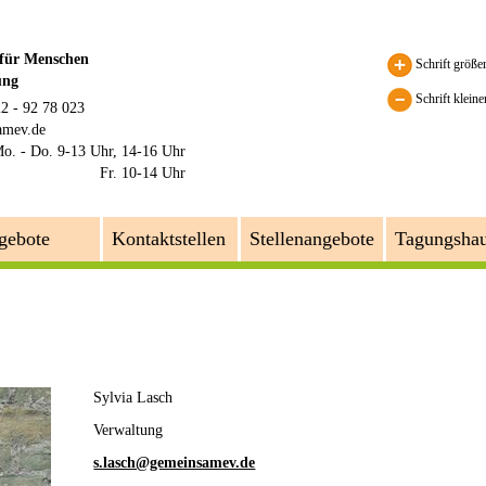
 für Menschen
Schrift größe
ung
Schrift kleine
22 - 92 78 023
amev.de
o. - Do. 9-13 Uhr, 14-16 Uhr
Fr. 10-14 Uhr
gebote
Kontaktstellen
Stellenangebote
Tagungsha
Sylvia Lasch
Verwaltung
s.lasch@gemeinsamev.de