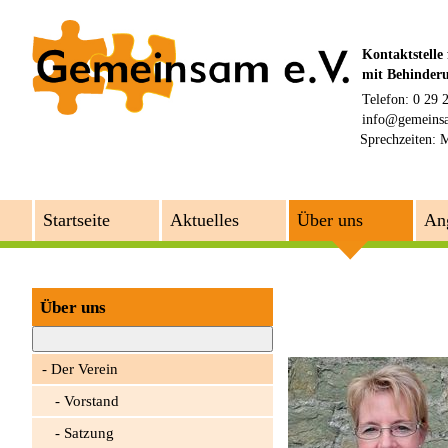
Kontaktstelle
mit Behinder
Telefon: 0 29 
info@gemeins
Sprechzeiten:
M
Startseite
Aktuelles
Über uns
An
Über uns
Der Verein
Vorstand
Satzung