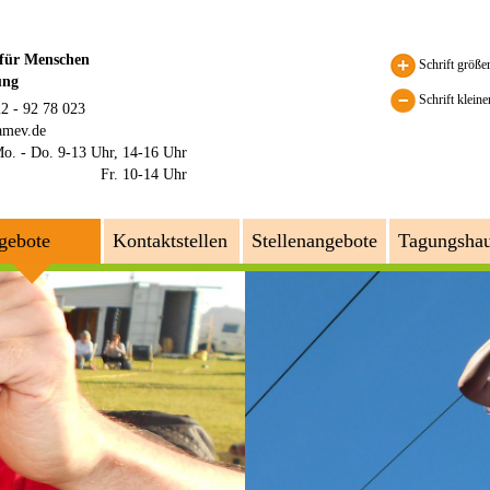
 für Menschen
Schrift größe
ung
Schrift kleine
22 - 92 78 023
amev.de
o. - Do. 9-13 Uhr, 14-16 Uhr
Fr. 10-14 Uhr
gebote
Kontaktstellen
Stellenangebote
Tagungsha