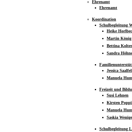
Ehrenamt
Ehrenamt
Koordination
Schulbegleitung 
Heike Horlbe
Martin König
Bettina Kolte
Sandra Höhn
Familienunterstüt
Jessica Saalfe
Manuela Hu
Freizeit und Bild
Susi Lehnen
Kirsten Popp
Manuela Hu
Saskia Wenig
Schulbegleitung L