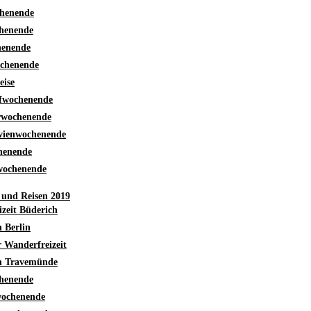
henende
henende
enende
chenende
eise
fwochenende
rwochenende
vienwochenende
henende
ochenende
und Reisen 2019
izeit Büderich
h Berlin
 Wanderfreizeit
ch Travemünde
henende
ochenende