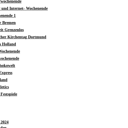
rwochenende
 und Internet- Wochenende
enende 1
ur Bremen
eit Grenzenlos
cher Kirchentag Dortmund
h Holland
 Wochenende
ochenende
chokowelt
 Express
land
letics
Festspiele
 2024
nden