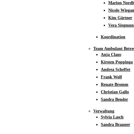
Marion Nordh
Nicole Wiega
Kim Gärtner
Vera Siegmun
Koordination
Team Ambulant Betre
Anja Claus
Kirsten Poppinga
Andrea Scheffer
Frank Wolf
Renate Bromm
Christian Gallo
Sandra Bender
Verwaltung
Sylvia Lasch
Sandra Brauner