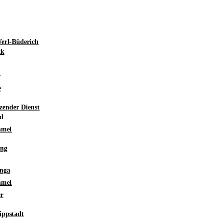
Werl-Büderich
ck
r
e
zender Dienst
ld
mmel
ung
inga
mmel
er
ippstadt