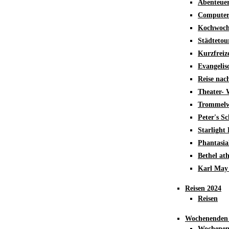
Abenteue
Computer
Kochwoch
Städteto
Kurzfreiz
Evangelis
Reise nac
Theater-
Trommelw
Peter's S
Starlight
Phantasia
Bethel ath
Karl May 
Reisen 2024
Reisen
Wochenenden
Wochene