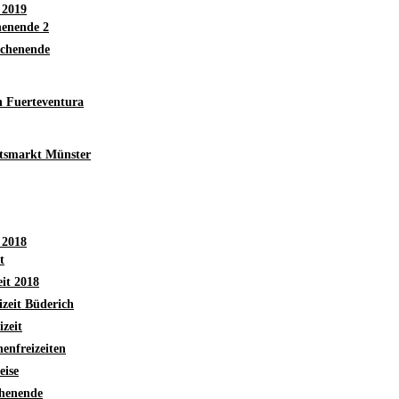
 2019
enende 2
chenende
h Fuerteventura
tsmarkt Münster
 2018
t
eit 2018
izeit Büderich
izeit
enfreizeiten
eise
henende