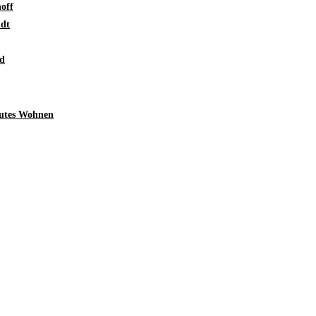
off
ndt
d
utes Wohnen