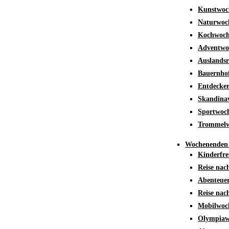
Kunstwoc
Naturwoc
Kochwoch
Adventwo
Auslandsr
Bauernho
Entdecke
Skandina
Sportwoc
Trommelw
Wochenenden 
Kinderfre
Reise nac
Abenteuer
Reise na
Mobilwoc
Olympiaw