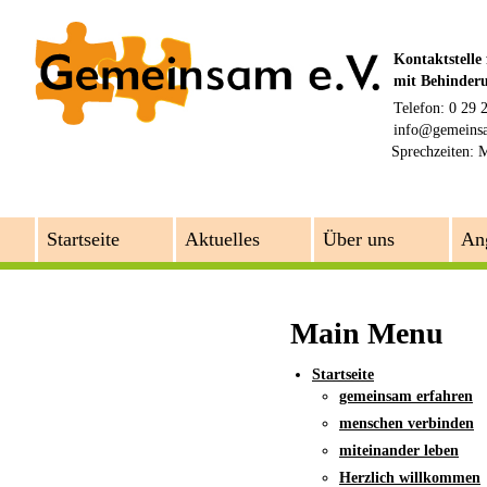
Kontaktstelle
mit Behinder
Telefon: 0 29 
info@gemeins
Sprechzeiten:
M
Startseite
Aktuelles
Über uns
An
Main Menu
Startseite
gemeinsam erfahren
menschen verbinden
miteinander leben
Herzlich willkommen